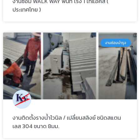
งานซ่อม WALK WAY พื้นที่ โรง 1 โทแอคส์ (
ประเทศไทย )
งานซ่อมบำรุง
งานติดตั้งรางน้ำไวนิล / เปลี่ยนสลิงย์ ชนิดสแตน
เลส 304 ขนาด 8มม.