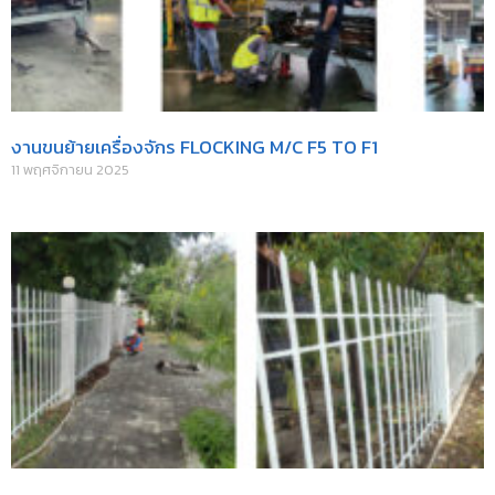
งานขนย้ายเครื่องจักร FLOCKING M/C F5 TO F1
11 พฤศจิกายน 2025