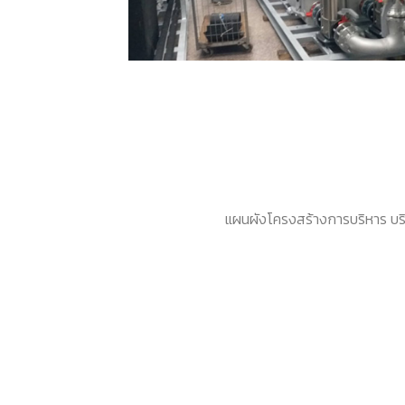
แผนผังโครงสร้างการบริหาร บริษั