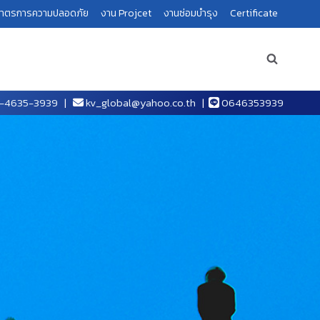
าตรการความปลอดภัย
งาน Projcet
งานซ่อมบำรุง
Certificate
-4635-3939
|
kv_global@yahoo.co.th
|
0646353939